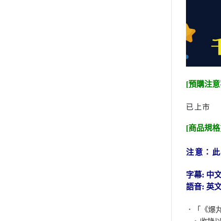
[預購注意
已上市
[商品規格
注意：此為 
字幕: 中
語音: 英
．「《爆
※ 收錄