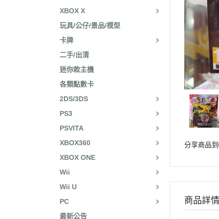
XBOX X
玩具/公仔/景品/模型
卡牌
二手/出清
迷你款主機
各類點數卡
2DS/3DS
PS3
PSVITA
XBOX360
分享商品到
XBOX ONE
Wii
Wii U
商品詳
PC
最新公告