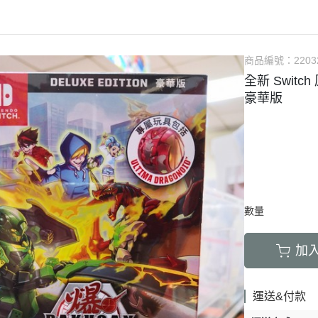
X
Switch Lite 掌機
PS5遊戲片
新
Switch 遊戲
教
商品編號：
2203
CH
全新 Swit
H 2
豪華版
戲
景品/模型
數量
加
運送&付款