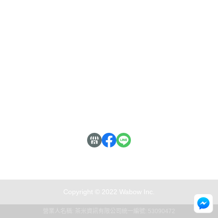
關於
全部商品
付款方式說明
會員權益說明
公司名稱：茶米資訊有限公司 / 統一編號：53090472
Copyright © 2022 Wabow Inc.
營業人名稱: 茶米資訊有限公司
統一編號: 53090472