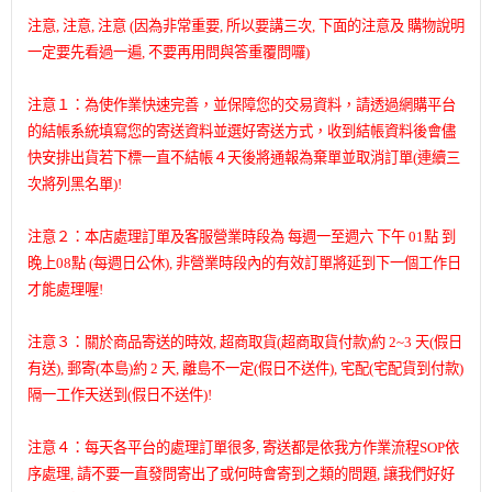
注意, 注意, 注意 (因為非常重要,
所以要講三次,
下面的注意及 購物說明
一定要先看過一遍, 不要再用問與答重覆問囉)
注意１：為使作業快速完善，並保障您的交易資料，請透過網購平台
的結帳系統填寫您的寄送資料並選好寄送方式，收到結帳資料後會儘
快安排出貨若下標一直不結帳４天後將通報為棄單並取消訂單(連續三
次將列黑名單)!
注意２：本店處理訂單及客服營業時段為 每週一至週六 下午 01點 到
晚上08點 (每週日公休), 非營業時段內的有效訂單將延到下一個工作日
才能處理喔!
注意３：關於商品寄送的時效, 超商取貨(超商取貨付款)約 2~3 天(假日
有送), 郵寄(本島)約 2 天, 離島不一定(假日不送件), 宅配(宅配貨到付款)
隔一工作天送到(假日不送件)!
注意４：每天各平台的處理訂單很多, 寄送都是依我方作業流程SOP依
序處理, 請不要一直發問寄出了或何時會寄到之類的問題, 讓我們好好