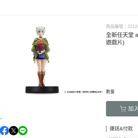
X
Switch Lite 掌機
PS5遊戲片
新
Switch 遊戲
教
商品編號：
2212
CH
全新任天堂 a
H 2
遊戲片)
戲
景品/模型
數量
加
運送&付款