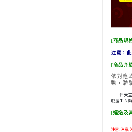
[商品規格
注意：此為
[商品介紹
依對應軟
動，體
任天堂全新
戲產生互
[運送及
注意, 注意,