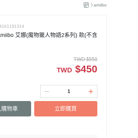
聞
amiibo
學
4161191314
miibo 艾娜(魔物獵人物語2系列) 款(不含
TWD
$
550
$
450
TWD
入購物車
立即購買