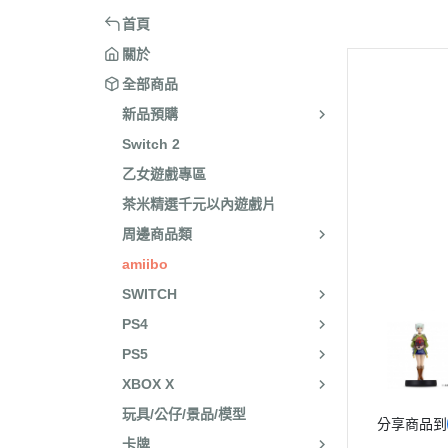
XBOX 
首頁
amiibo
關於
全部商品
SWIT
新品預購
SWITC
Switch 2
PS4
乙女遊戲專區
電腦遊
茶米精選千元以內遊戲片
公仔/
周邊商品類
卡牌
amiibo
SWITCH
其它
PS4
PS5
XBOX X
玩具/公仔/景品/模型
分享商品到
卡牌