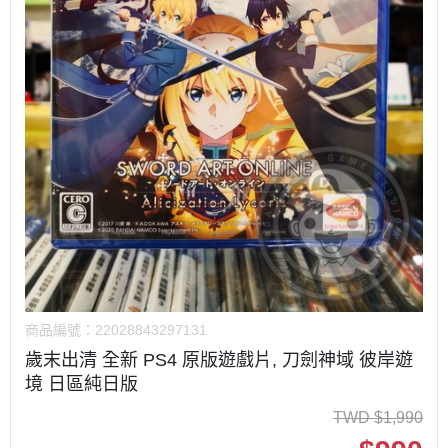
商品編號：
22028843297131
歲末出清 全新 PS4 原版遊戲片, 刀劍神域 彼岸遊
境 日區純日版
TWD
$
1,990