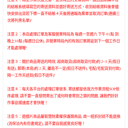
的結帳系統填寫您的寄送資料並選好寄送方式，收到結帳資料後會儘
快安排出貨若下標一直不結帳４天後將通報為棄單並取消訂單(連續三
次將列黑名單)!
注意２：本店處理訂單及客服營業時段為 每週一至週六 下午 01點 到
晚上10點 (每週日公休), 非營業時段內的有效訂單將延到下一個工作日
才能處理喔!
注意３：關於商品寄送的時效, 超商取貨(超商取貨付款)約 2~3 天(假日
有送), 郵寄(本島)約 2 天, 離島不一定(假日不送件), 宅配(宅配貨到付款)
隔一工作天送到(假日不送件)!
注意４：每天各平台的處理訂單很多, 寄送都是依我方作業流程SOP依
序處理, 請不要一直發問寄出了或何時會寄到之類的問題, 讓我們好好
作事這樣速度才會快喔！
注意５：遊戲片商品屬智慧財產權保護類商品, 故一經拆封就不能退換
(消保法內有但書規定), 請不要自我感覺良好喔！