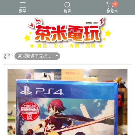
0
選單
搜尋
購物車
茶米精選千元以內
遊戲片