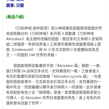
語音: 日語
[商品介紹]
《刀劍神域 彼岸遊境》是以神經連結虛擬實境遊戲世界
為冒險舞台的《刀劍神域》系列第 4 部動畫《刀劍神域
Alicization》為主題所改編的遊戲，敘述系列主角桐人受菊岡
誠二郎邀請，參與培育強人工智慧的實驗性虛擬實境線上遊
戲《Underworld》，與 AI 少年尤吉歐和少女愛麗絲成為至
交，一同面對 UW 世界的考驗。
遊戲劇情將從動畫前半部「Alicization 篇」展開，一路
進行到第 24 話與亞多米尼・史特蕾達的一戰，之後會進入
有別於動畫的原創分歧路線「Alicization Lycoris 篇」。在遊
戲的原創故事中，尤吉歐並未於與亞多米尼・史特蕾達的一
戰中死去，而是繼續以夥伴身分與桐人一同冒險。此外還會
有原創新角色少女「梅蒂娜」登場，是奧爾堤那諾斯家第九
代傳人，在 Alicization 世界扮演重要的角色，身上背負的命
運和使命改變了世界。