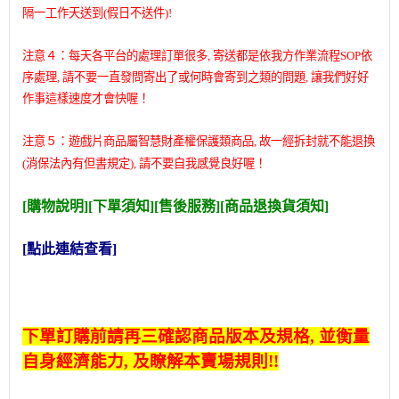
隔一工作天送到(假日不送件)!
注意４：每天各平台的處理訂單很多, 寄送都是依我方作業流程SOP依
序處理, 請不要一直發問寄出了或何時會寄到之類的問題, 讓我們好好
作事這樣速度才會快喔！
注意５：遊戲片商品屬智慧財產權保護類商品, 故一經拆封就不能退換
(消保法內有但書規定), 請不要自我感覺良好喔！
[購物說明][下單須知][售後服務]
[商品退換貨須知]
[點此連結查看]
下單訂購前請再三確認商品版本及規格, 並衡量
自身經濟能力, 及瞭解本賣場規則!!