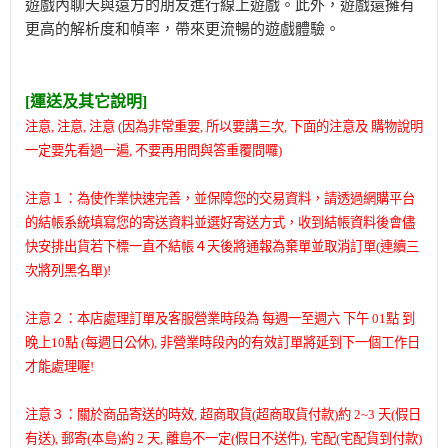
遊戲內聊天與遠方的朋友進行線上遊戲。此外，遊戲還擁有
更高的解析度和幀率，帶來更流暢的遊戲體驗。
[運送及其它說明]
注意, 注意, 注意 (因為非常重要,
所以要講三次,
下面的注意及 購物說明
一定要先看過一遍, 不要再用問與答重覆問囉)
注意１：為使作業快速完善，並保障您的交易資料，請透過網購平台
的結帳系統填寫您的寄送資料並選好寄送方式，收到結帳資料後會儘
快安排出貨若下標一直不結帳４天後將通報為棄單並取消訂單(連續三
次將列黑名單)!
注意２：本店處理訂單及客服營業時段為 每週一至週六 下午 01點 到
晚上10點 (每週日公休), 非營業時段內的有效訂單將延到下一個工作日
才能處理喔!
注意３：關於商品寄送的時效, 超商取貨(超商取貨付款)約 2~3 天(假日
有送), 郵寄(本島)約 2 天, 離島不一定(假日不送件), 宅配(宅配貨到付款)