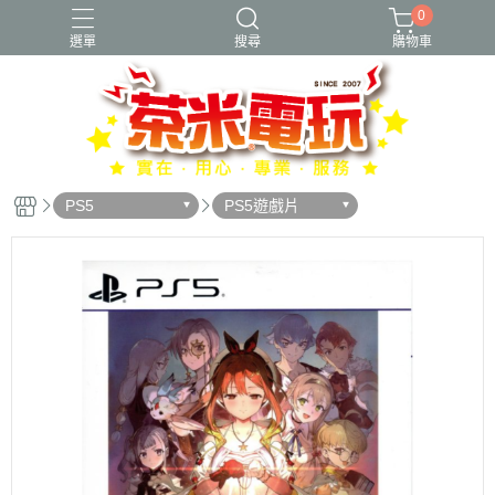
0
選單
搜尋
購物車
PS5
PS5遊戲片