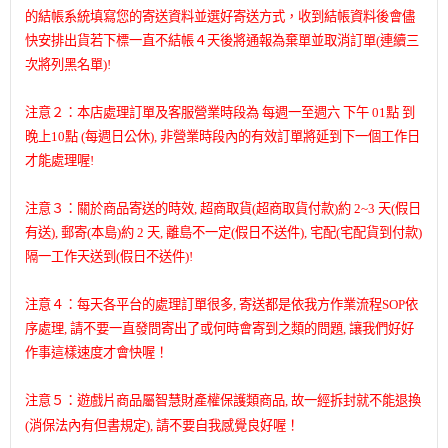
的結帳系統填寫您的寄送資料並選好寄送方式，收到結帳資料後會儘
快安排出貨若下標一直不結帳４天後將通報為棄單並取消訂單(連續三
次將列黑名單)!
注意２：本店處理訂單及客服營業時段為 每週一至週六 下午 01點 到
晚上10點 (每週日公休), 非營業時段內的有效訂單將延到下一個工作日
才能處理喔!
注意３：關於商品寄送的時效, 超商取貨(超商取貨付款)約 2~3 天(假日
有送), 郵寄(本島)約 2 天, 離島不一定(假日不送件), 宅配(宅配貨到付款)
隔一工作天送到(假日不送件)!
注意４：每天各平台的處理訂單很多, 寄送都是依我方作業流程SOP依
序處理, 請不要一直發問寄出了或何時會寄到之類的問題, 讓我們好好
作事這樣速度才會快喔！
注意５：遊戲片商品屬智慧財產權保護類商品, 故一經拆封就不能退換
(消保法內有但書規定), 請不要自我感覺良好喔！