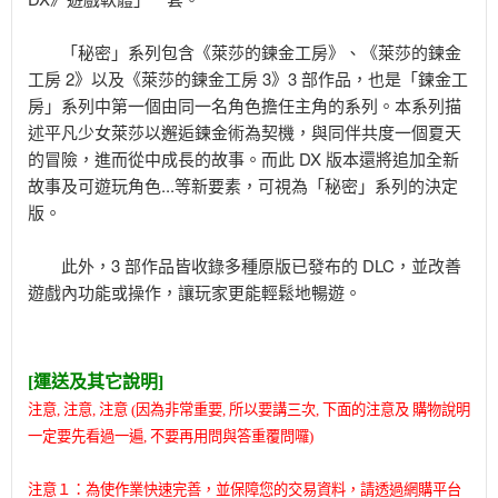
「秘密」系列包含《萊莎的鍊金工房》、《萊莎的鍊金
工房 2》以及《萊莎的鍊金工房 3》3 部作品，也是「鍊金工
房」系列中第一個由同一名角色擔任主角的系列。本系列描
述平凡少女萊莎以邂逅鍊金術為契機，與同伴共度一個夏天
的冒險，進而從中成長的故事。而此 DX 版本還將追加全新
故事及可遊玩角色...等新要素，可視為「秘密」系列的決定
版。
此外，3 部作品皆收錄多種原版已發布的 DLC，並改善
遊戲內功能或操作，讓玩家更能輕鬆地暢遊。
[運送及其它說明]
注意, 注意, 注意 (因為非常重要,
所以要講三次,
下面的注意及 購物說明
一定要先看過一遍, 不要再用問與答重覆問囉)
注意１：為使作業快速完善，並保障您的交易資料，請透過網購平台