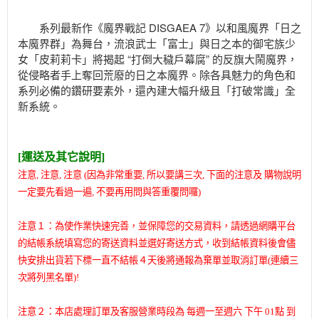
系列最新作《魔界戰記 DISGAEA 7》以和風魔界「日之
本魔界群」為舞台，流浪武士「富士」與日之本的御宅族少
女「皮莉莉卡」將揭起 “打倒大穢戶幕腐” 的反旗大鬧魔界，
從侵略者手上奪回荒廢的日之本魔界。除各具魅力的角色和
系列必備的鑽研要素外，還內建大幅升級且「打破常識」全
新系統。
[運送及其它說明]
注意, 注意, 注意 (因為非常重要,
所以要講三次,
下面的注意及 購物說明
一定要先看過一遍, 不要再用問與答重覆問囉)
注意１：為使作業快速完善，並保障您的交易資料，請透過網購平台
的結帳系統填寫您的寄送資料並選好寄送方式，收到結帳資料後會儘
快安排出貨若下標一直不結帳４天後將通報為棄單並取消訂單(連續三
次將列黑名單)!
注意２：本店處理訂單及客服營業時段為 每週一至週六 下午 01點 到