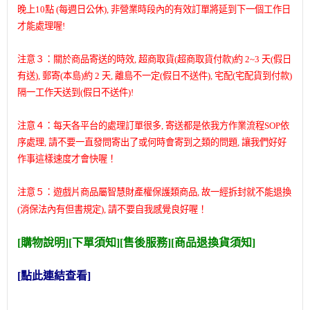
晚上10點 (每週日公休), 非營業時段內的有效訂單將延到下一個工作日
才能處理喔!
注意３：關於商品寄送的時效, 超商取貨(超商取貨付款)約 2~3 天(假日
有送), 郵寄(本島)約 2 天, 離島不一定(假日不送件), 宅配(宅配貨到付款)
隔一工作天送到(假日不送件)!
注意４：每天各平台的處理訂單很多, 寄送都是依我方作業流程SOP依
序處理, 請不要一直發問寄出了或何時會寄到之類的問題, 讓我們好好
作事這樣速度才會快喔！
注意５：遊戲片商品屬智慧財產權保護類商品, 故一經拆封就不能退換
(消保法內有但書規定), 請不要自我感覺良好喔！
[購物說明][下單須知][售後服務]
[商品退換貨須知]
[點此連結查看]