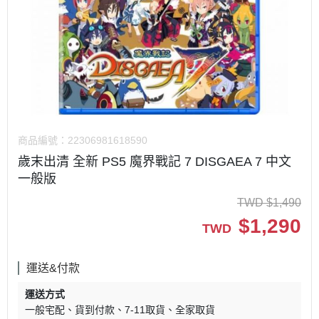
商品編號：
22306981618590
歲末出清 全新 PS5 魔界戰記 7 DISGAEA 7 中文
一般版
TWD
$
1,490
$
1,290
TWD
運送&付款
運送方式
一般宅配
貨到付款
7-11取貨
全家取貨